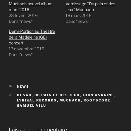
Muchach nouvel album
Vernissage “Du pain et des
mars 2016
jeux” Muchach
28 février 2016
18 mars 2016
Dans "news"
Dans "news"
Demi-Portion au Théatre
de la Madeleine (GE)
concert
17 novembre 2016
Dans "news"
CATÉGORIES
NEWS
ÉTIQUETTES
DJ SKD
,
DU PAIN ET DES JEUX
,
JOHN ASKAINE
,
LYRIKAL RECORDS
,
MUCHACH
,
ROOTSCORE
,
SAMUEL VILU
Laisser un commentaire