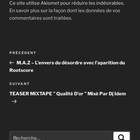
Ce site utilise Akismet pour réduire les indésirables.
En savoir plus sur la façon dont les données de vos
commentaires sont traitées
.
Navigation
Article
PRÉCÉDENT
de
précédent
M.A.Z – L’envers du désordre avec l’aparition du
l’article
Rootscore
Article
SUIVANT
suivant
TEASER MIXTAPE ” Qualité D’or ” Mixé Par Dj Idem
Recherche
Recher