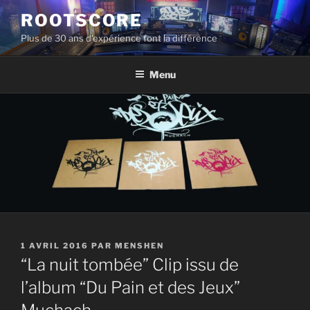
Aller
ROOTSCORE
au
Plus de 30 ans d'expérience font la différence
contenu
principal
Menu
PUBLIÉ
1 AVRIL 2016
PAR
MENSHEN
LE
“La nuit tombée” Clip issu de
l’album “Du Pain et des Jeux”