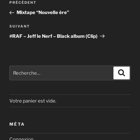
Article
PRÉCÉDENT
de
précédent
Mixtape “Nouvelle ère”
l’article
Article
SUIVANT
suivant
#RAF – Jeff le Nerf – Black album (Clip)
Recherche
Recher
pour
:
Votre panier est vide.
MÉTA
Connexion