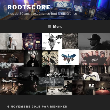
Aller
ROOTSCORE
au
Plus de 30 ans d'expérience font la différence
contenu
principal
Menu
PUBLIÉ
6 NOVEMBRE 2015
PAR
MENSHEN