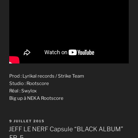
Prod : Lyrikal records / Strike Team
Studio : Rootscore
Réal : Swylox
Big up à NEKA Rootscore
PUBLIÉ
9 JUILLET 2015
LE
JEFF LE NERF Capsule “BLACK ALBUM”
EP-5