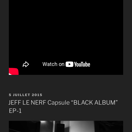
PUBLIÉ
5 JUILLET 2015
LE
JEFF LE NERF Capsule “BLACK ALBUM”
EP-1