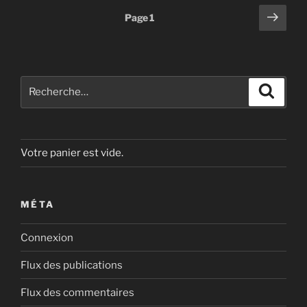
Pagination
Page
Page
1
suiv
des
publications
Recherche
Recher
pour
:
Votre panier est vide.
MÉTA
Connexion
Flux des publications
Flux des commentaires