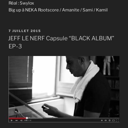
Réal : Swylox
Big up à NEKA Rootscore / Amanite / Sami / Kamil
PUBLIÉ
7 JUILLET 2015
LE
JEFF LE NERF Capsule “BLACK ALBUM”
EP-3