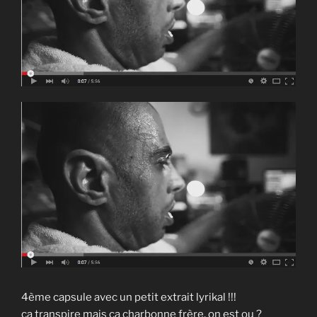
4ème capsule avec un petit extrait lyrikal !!!
ca transpire mais ça charbonne frère, on est ou ?