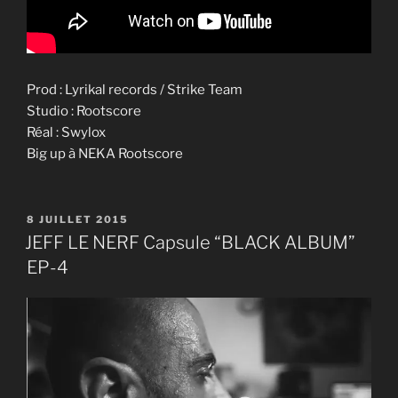
Prod : Lyrikal records / Strike Team
Studio : Rootscore
Réal : Swylox
Big up à NEKA Rootscore
PUBLIÉ
8 JUILLET 2015
LE
JEFF LE NERF Capsule “BLACK ALBUM”
EP-4