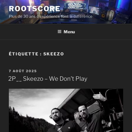
Aller
ROOTSCORE
au
Plus de 30 ans d'expérience font la différence
contenu
principal
Menu
ÉTIQUETTE :
SKEEZO
PUBLIÉ
7 AOÛT 2025
LE
2P__ Skeezo – We Don’t Play