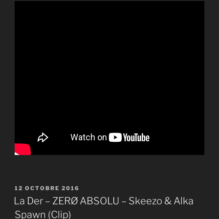
PUBLIÉ
12 OCTOBRE 2016
LE
La Der – ZERØ ABSOLU – Skeezo & Alka
Spawn (Clip)