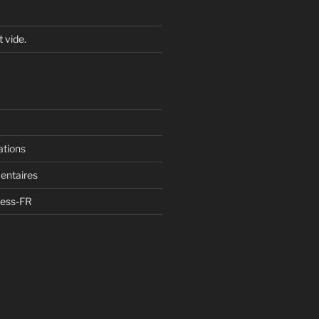
t vide.
ations
entaires
ress-FR