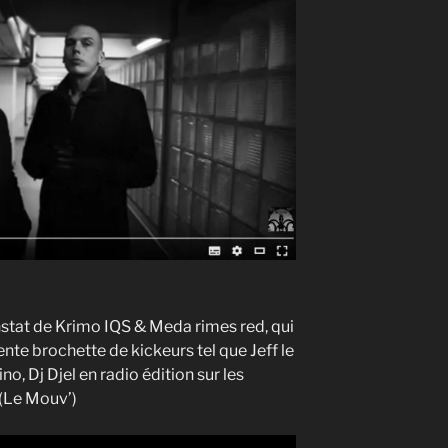
nstat de Krimo IQS & Meda rimes red, qui
nte brochette de kickeurs tel que Jeff le
no, Dj Djel en radio édition sur les
 (Le Mouv’)