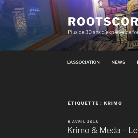
Aller
au
ROOTSCO
contenu
principal
Plus de 30 ans d'expérience fon
L’ASSOCIATION
NEWS
ÉTIQUETTE :
KRIMO
PUBLIÉ
9 AVRIL 2018
LE
Krimo & Meda – Le p