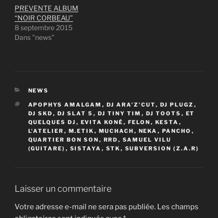
PREVENTE ALBUM
“NOIR CORBEAU”
8 septembre 2015
Dans "news"
CATÉGORIES
NEWS
ÉTIQUETTES
APOPHYS AMALGAM
,
DJ ARA'Z'CUT
,
DJ PLUGZ
,
DJ SKD
,
DJ SLAT 5
,
DJ TINY TIM
,
DJ TOOTS
,
ET
QUELQUES DJ
,
EVITA KONÉ
,
FELON
,
KESTA
,
L'ATELIER
,
M.ETIK
,
MUCHACH
,
NEKA
,
PANCHO
,
QUARTIER BON SON
,
RRD
,
SAMUEL VILU
(GUITARE)
,
SISTAYA
,
STK
,
SUBVERSION (Z.A.R)
Laisser un commentaire
Votre adresse e-mail ne sera pas publiée.
Les champs