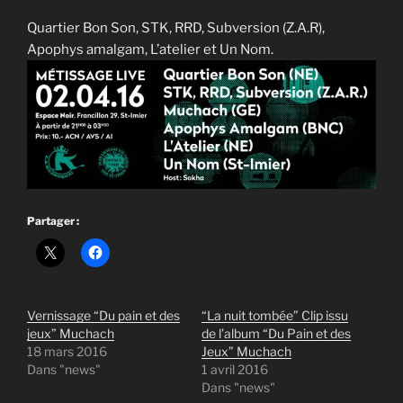
Quartier Bon Son, STK, RRD, Subversion (Z.A.R),
Apophys amalgam, L’atelier et Un Nom.
Partager :
Vernissage “Du pain et des
“La nuit tombée” Clip issu
jeux” Muchach
de l’album “Du Pain et des
18 mars 2016
Jeux” Muchach
Dans "news"
1 avril 2016
Dans "news"