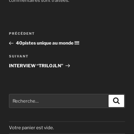
commentaires sont traitées
.
Navigation
Article
PRÉCÉDENT
de
précédent
40pistes unique au monde !!!!
l’article
Article
SUIVANT
suivant
INTERVIEW “TRILOJLN”
Recherche
Recher
pour
:
Votre panier est vide.