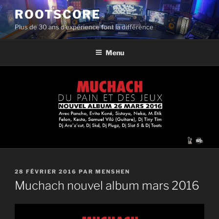
Aller
ROOTSCORE
au
Plus de 30 ans d'expérience font la différence
contenu
principal
Menu
PUBLIÉ
28 FÉVRIER 2016
PAR
MENSHEN
LE
Muchach nouvel album mars 2016