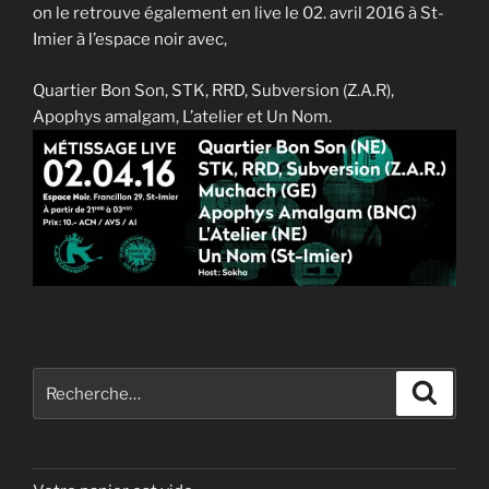
on le retrouve également en live le 02. avril 2016 à St-
Imier à l’espace noir avec,
Quartier Bon Son, STK, RRD, Subversion (Z.A.R),
Apophys amalgam, L’atelier et Un Nom.
Recherche
Recher
pour
: