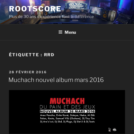
Aller
ROOTSCORE
au
Plus de 30 ans d'expérience font la différence
contenu
principal
Menu
ÉTIQUETTE :
RRD
PUBLIÉ
28 FÉVRIER 2016
LE
Muchach nouvel album mars 2016