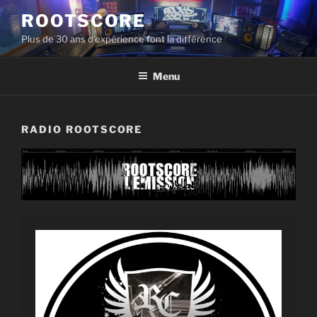
Aller
ROOTSCORE
au
Plus de 30 ans d'expérience font la différence
contenu
principal
Menu
RADIO ROOTSCORE