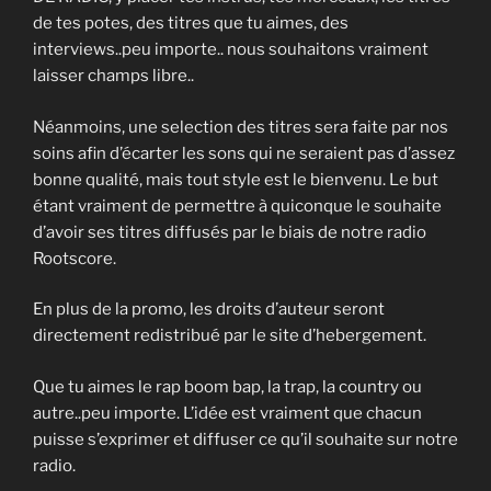
13. Dites-Leur - 10Vers
de tes potes, des titres que tu aimes, des
interviews..peu importe.. nous souhaitons vraiment
14. Inde_pendance - leen c
laisser champs libre..
15. La Fin (prod. Luan Beats) - Levinsky l'Etranger
Néanmoins, une selection des titres sera faite par nos
16. Rimes pleines de tristesse - Manitou
soins afin d’écarter les sons qui ne seraient pas d’assez
bonne qualité, mais tout style est le bienvenu. Le but
17. PAS ENCORE MORT - Muchach
étant vraiment de permettre à quiconque le souhaite
d’avoir ses titres diffusés par le biais de notre radio
18. MIX-1 - LCDSS
Rootscore.
19. Vise le coeur
En plus de la promo, les droits d’auteur seront
20. Faces cachées feat Lacraps - Neka
directement redistribué par le site d’hebergement.
21. Déambulation - Inglourious Bastardz
Que tu aimes le rap boom bap, la trap, la country ou
autre..peu importe. L’idée est vraiment que chacun
22. Infamous - Jeff le Nerf / Choeurs:S.Nesrine
puisse s’exprimer et diffuser ce qu’il souhaite sur notre
23. Legendaire - Jeff le Nerf / Furax
radio.