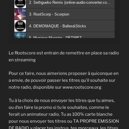
2. Sethgueko Remix (online-audio-converter.com) - andrea auciello
3. RootScorp - Scorpion
4. DEMONIAQUE - Balles&Sticks
5. Musique Maestro - DÉTIRET
6. J'commence ma journée - Inglourious Bastardz
Le Rootscore est entrain de remettre en place sa radio
en streaming
7. Monde de Fous - Don Gaucho
Pour ce faire, nous aimerions proposer à quiconque en
8. Love song ft Flo - jafari mangach
a envie, de pouvoir passer les titres qu’il souhaite sur
9. Au delà des apparences - Koriace
notre radio, disponible sur www.rootscore.org
10. Marathonien - Inglourious Bastardz
Tu à la choix de nous envoyer les titres que tu aimes,
ou d’en faire la promo si tu le souhaites, comme le
11. C'est parti d'rien feat Graindsable - Neka
ferait un animateur radio. Tu as 100% carte blanche
12. #LPTTF - Jeff Le Nerf
pour nous envoyer tes titres ou TA PROPRE EMISSION
DE RADIO, y placer tes instrus, tes morceaux, les titres