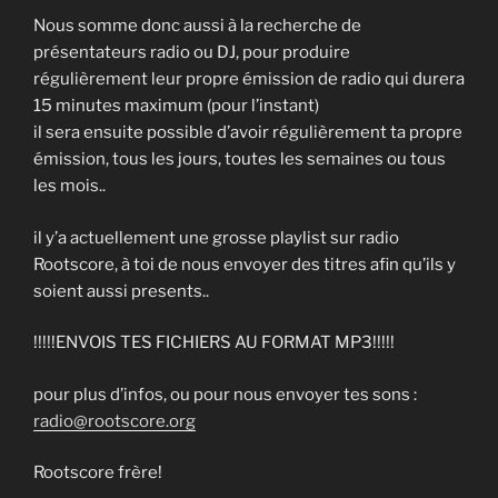
24. Rappeur Realiste - Nozey
Nous somme donc aussi à la recherche de
présentateurs radio ou DJ, pour produire
25. 09. 2.0 - Papa Sisko
régulièrement leur propre émission de radio qui durera
15 minutes maximum (pour l’instant)
26. Ring de la vie - Ruz-Tee
il sera ensuite possible d’avoir régulièrement ta propre
27. Parcours et emotions - S.I.D
émission, tous les jours, toutes les semaines ou tous
les mois..
28. Le 5e element ft. MonChief, Jose & Paul Faugere (Prod. by Art Aknid) - Snow.G
il y’a actuellement une grosse playlist sur radio
29. Featuring - Jeff le Nerf
Rootscore, à toi de nous envoyer des titres afin qu’ils y
soient aussi presents..
30. Ca parle à qui - Bastard prod
31. Ma thérapie - Inglourious Bastardz
!!!!!ENVOIS TES FICHIERS AU FORMAT MP3!!!!!
32. Enfoncer des portes feat Menshen - Neka
pour plus d’infos, ou pour nous envoyer tes sons :
radio@rootscore.org
33. Army Of Bastardz - Le S'1drom(IBZ) feat. Army of the Pharaohs
Rootscore frère!
34. FRAPPE A L'ANCIENNE - altarba-furax-tekodaz-10vers-menshen-sakage-m.etik-neka-diky-konic-swift guad