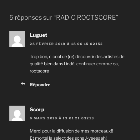
35. Simple Constat (fls prod) - Suby
5 réponses sur “RADIO ROOTSCORE”
36. INTROSPECTION - Inglourious Bastardz
37. INGLOURIOUS - Inglourious Bastardz
Luguet
38. Incomprehensible Feat Yousseph Swatt's, Gueul Blansh & Mc Mahjoul - 10Vers
25 FÉVRIER 2019 À 18 06 15 02152
Trop bon, c cool de (re) découvrir des artistes de
39. Braver les interdits - Neka / Menshen (Le S'1drom)
qualité bien dans l indè, continuer comme ça,
40. Cadavre exquis - Levinsky l'Etranger
rootscore
Répondre
Scorp
6 MARS 2019 À 13 01 21 03213
Merci pour la diffusion de mes morceaux!!
Et mortel la select des sons J-yeeeaah!