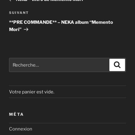
l’article
Article
SUIVANT
suivant
**PRE COMMANDE** – NEKA album “Memento
Mori”
Recherche
Recher
pour
:
Votre panier est vide.
MÉTA
Connexion