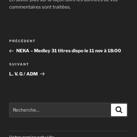
commentaires sont traitées
.
Navigation
Article
PRÉCÉDENT
de
précédent
NEKA – Medley 31 titres dispo le 11 nov à 18:00
l’article
Article
SUIVANT
suivant
L. V. G / ADM
Recherche
Recher
pour
: