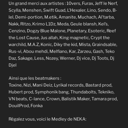
Un grand merci aux artistes : 10vers, Furax, Jeff le Nerf,
Scylla, Menshen, Swift Guad, L’Hexaler, Lino, Sendo, B-
lel, Demi-portion, M.etik, Amanite, Muchach, Al’tarba,
Nakk, Ritzo, Krimo L1Dz, Meda, Geule blansh, Kel’s,
Cenzino, Dogzy Blue Malone, Planetary, Esoteric, Reef
the Lost Cause, Jus allah, King magnetic, Crypt the
warchild, M.A.Z, Konic, Diky the kid, Mista, Graindsable,
Rus-vi, Abou mehdi, Melfiano, Kar, Zarzeu, Gash, Teko
Daz, Sakage, Less, Nozey, Werner, Dj vice, Dj Toots, Dj
Djel
Ainsi que les beatmakers :
Toxine, Nizi, Mani Deiz, Lyrikal records, Bastard prod,
Hubert prod, Symphonik bang, Thundabolts, Tekniko,
VN beats, C-lance, Crown, Balistik Maker, Tamara prod,
DouilProd, Fonka
Régalez vous, voici le Medley de NEKA: