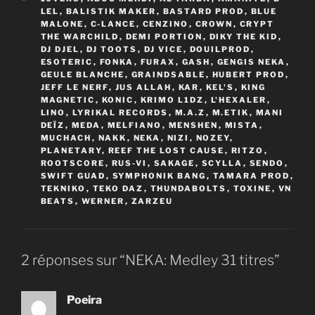
LEL
,
BALISTIK MAKER
,
BASTARD PROD
,
BLUE
MALONE
,
C-LANCE
,
CENZINO
,
CROWN
,
CRYPT
THE WARCHILD
,
DEMI PORTION
,
DIKY THE KID
,
DJ DJEL
,
DJ TOOTS
,
DJ VICE
,
DOUILPROD
,
ESOTERIC
,
FONKA
,
FURAX
,
GASH
,
GENGIS NEKA
,
GEULE BLANCHE
,
GRAINDSABLE
,
HUBERT PROD
,
JEFF LE NERF
,
JUS ALLAH
,
KAR
,
KEL'S
,
KING
MAGNETIC
,
KONIC
,
KRIMO L1DZ
,
L'HEXALER
,
LINO
,
LYRIKAL RECORDS
,
M.A.Z
,
M.ETIK
,
MANI
DEÏZ
,
MEDA
,
MELFIANO
,
MENSHEN
,
MISTA
,
MUCHACH
,
NAKK
,
NEKA
,
NIZI
,
NOZEY
,
PLANETARY
,
REEF THE LOST CAUSE
,
RITZO
,
ROOTSCORE
,
RUS-VI
,
SAKAGE
,
SCYLLA
,
SENDO
,
SWIFT GUAD
,
SYMPHONIK BANG
,
TAMARA PROD
,
TEKNIKO
,
TEKO DAZ
,
THUNDABOLTS
,
TOXINE
,
VN
BEATS
,
WERNER
,
ZARZEU
2 réponses sur “NEKA: Medley 31 titres”
Poeira