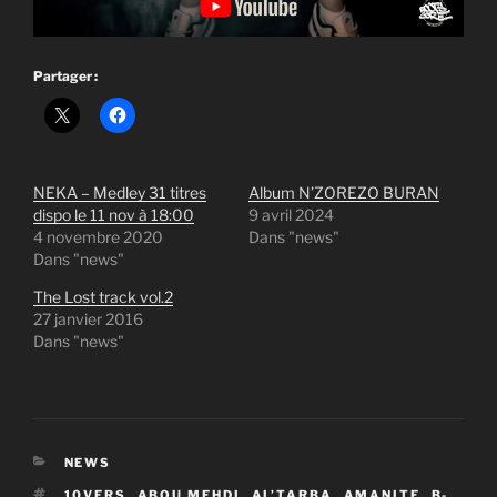
Partager :
NEKA – Medley 31 titres
Album N’ZOREZO BURAN
dispo le 11 nov à 18:00
9 avril 2024
4 novembre 2020
Dans "news"
Dans "news"
The Lost track vol.2
27 janvier 2016
Dans "news"
CATÉGORIES
NEWS
ÉTIQUETTES
10VERS
,
ABOU MEHDI
,
AL’TARBA
,
AMANITE
,
B-