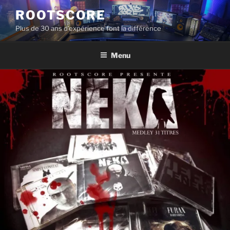
Aller
ROOTSCORE
au
Plus de 30 ans d'expérience font la différence
contenu
principal
Menu