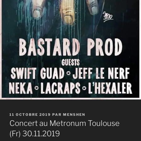
PUBLIÉ
11 OCTOBRE 2019
PAR
MENSHEN
LE
Concert au Metronum Toulouse
(Fr) 30.11.2019