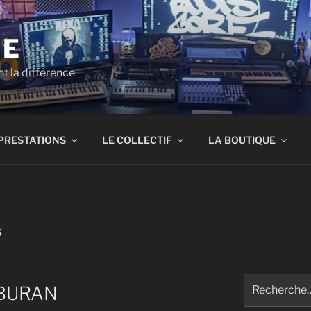
RE
t la différence
PRESTATIONS
LE COLLECTIF
LA BOUTIQUE
S
Recherche
 BURAN
pour
: