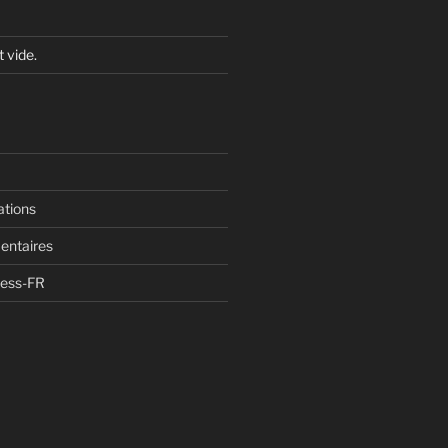
t vide.
ations
entaires
ress-FR