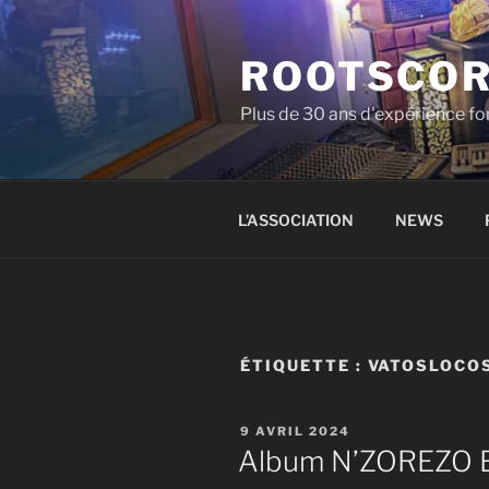
Aller
au
ROOTSCO
contenu
principal
Plus de 30 ans d'expérience fon
L’ASSOCIATION
NEWS
ÉTIQUETTE :
VATOSLOCO
PUBLIÉ
9 AVRIL 2024
LE
Album N’ZOREZO